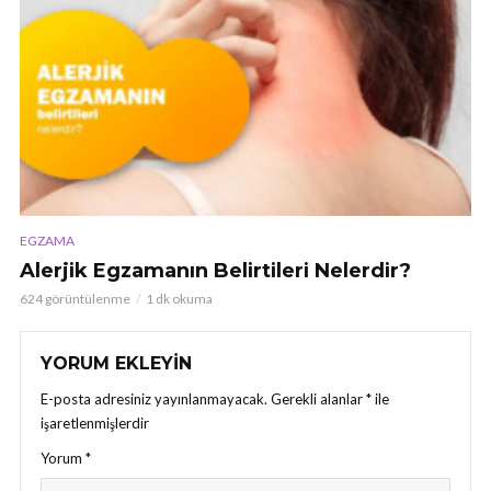
EGZAMA
Alerjik Egzamanın Belirtileri Nelerdir?
624 görüntülenme
1 dk okuma
YORUM EKLEYIN
E-posta adresiniz yayınlanmayacak.
Gerekli alanlar
*
ile
işaretlenmişlerdir
Yorum
*